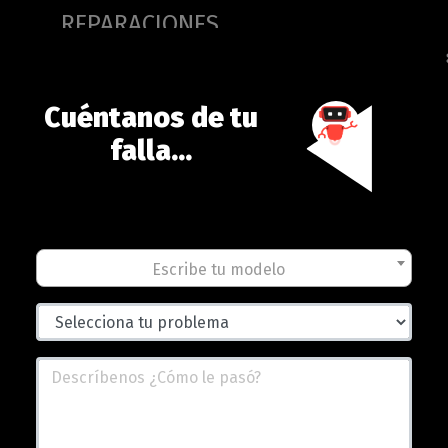
(current)
REPARACIONES
res
Tablets
Laptops
Accesori
Watch
Cuéntanos de tu
falla...
 iPhone XR los MÁS VENDIDOS en 2019 pe
Escribe tu modelo