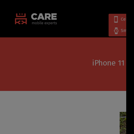
Celula
Smart
iPhone 11 y