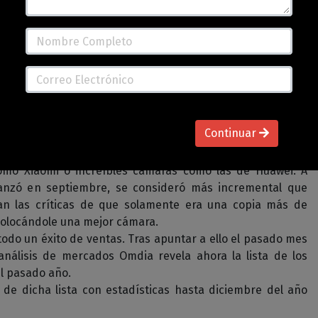
se lanzó al mercado el iPhone 11 y un año antes el XR, a
Continuar
os equipos lograrían posicionarse por los más vendidos
ea S y A de Samsung e inclusive a nuevos posicionamientos
mo Xiaomi o increíbles cámaras como las de Huawei. A
anzó en septiembre, se consideró más incremental que
n las críticas de que solamente era una copia más de
colocándole una mejor cámara.
 todo un éxito de ventas. Tras apuntar a ello el pasado mes
análisis de mercados Omdia revela ahora la lista de los
l pasado año.
 de dicha lista con estadísticas hasta diciembre del año