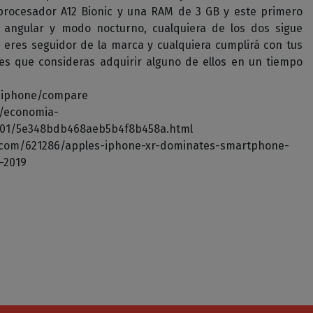
procesador A12 Bionic y una RAM de 3 GB y este primero
 angular y modo nocturno, cualquiera de los dos sigue
 eres seguidor de la marca y cualquiera cumplirá con tus
es que consideras adquirir alguno de ellos en un tiempo
/iphone/compare
m/economia-
2/01/5e348bdb468aeb5b4f8b458a.html
a.com/621286/apples-iphone-xr-dominates-smartphone-
-2019