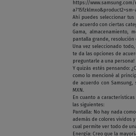
https://www.samsung.com/
a715fzklmxo&product2=sm-
Ahí puedes seleccionar tus 
de acuerdo con ciertas cate
Gama, almacenamiento, me
pantalla grande, resolución 
Una vez seleccionado todo,
te da las opciones de acuer
preguntarle a una persona!
Y quizás estés pensando: ¿C
como lo mencioné al princip
de acuerdo con Samsung, s
MXN.
En cuanto a característica
las siguientes:
Pantalla: No hay nada como 
además de colores vividos y 
cual permite ver todo de un
Energía: Creo que la mayor