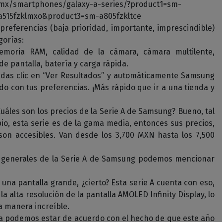
mx/smartphones/galaxy-a-series/?product1=sm-
a515fzklmxo&product3=sm-a805fzkltce
preferencias (baja prioridad, importante, imprescindible)
gorías:
moria RAM, calidad de la cámara, cámara multilente,
de pantalla, batería y carga rápida.
 das clic en “Ver Resultados” y automáticamente Samsung
do con tus preferencias. ¡Más rápido que ir a una tienda y
uáles son los precios de la Serie A de Samsung? Bueno, tal
io, esta serie es de la gama media, entonces sus precios,
on accesibles. Van desde los 3,700 MXN hasta los 7,500
s generales de la Serie A de Samsung podemos mencionar
una pantalla grande, ¿cierto? Esta serie A cuenta con eso,
la alta resolución de la pantalla AMOLED Infinity Display, lo
a manera increíble.
ía podemos estar de acuerdo con el hecho de que este año