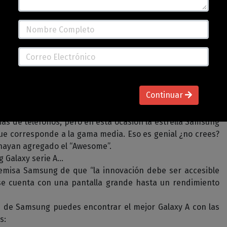
o compartir contigo acerca de un súper evento virtual:
Continuar
Y si te preguntas: ¿Qué es el Galaxy Awesome Unpacked?
amativo evento para mostrar los dispositivos más nuevos
lias de teléfonos, pero en esta ocasión la estrella Samsung
 que corresponde a la gama media. Eso es genial ¿no crees?
 hayan agregado el “Awesome”.
 Galaxy serie A…
premisa Samsung de que “la innovación debe ser accesible
 se cuenta con una pantalla grande hasta un rendimiento
 de Samsung puedes encontrar el mejor Galaxy A con las
s: