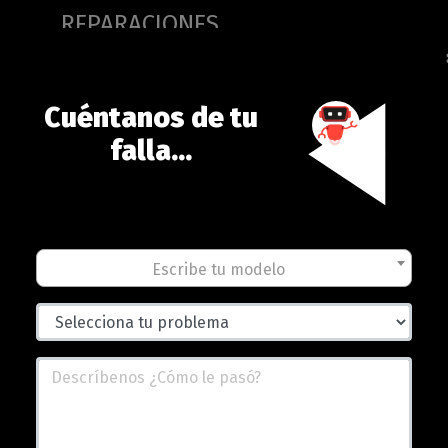
(current)
REPARACIONES
res
Tablets
Laptops
Accesori
Watch
Cuéntanos de tu
falla...
 es el Galaxy Awesome Unpacked – Ser
Escribe tu modelo