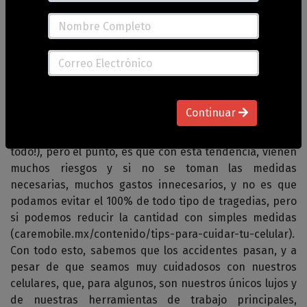
Samsung S8, S9, S10, plus +
Samsung Note 8, 9, 10 plus +
Últimamente pareciera que los celulares
inteligentes/smartphones compiten unos contra otros
por ver quién tiene la pantalla más grande del mercado
(algunos ya hasta los quieren convertir en solamente
Continuar
una gran pantalla, es decir, por delante y por detrás
https://caremobile.mx/contenido/ixiaomi-esta-con-
todo!), pero el punto, es que con esta tendencia, vienen
muchos riesgos y si no se toman las medidas
necesarias, muchos gastos innecesarios, y no es que
podamos evitar el 100% de todo tipo de tragedias, pero
si podemos reducir la cantidad con simples medidas
(caremobile.mx/contenido/tips-para-cuidar-tu-celular).
Con todo esto, sabemos que los accidentes pasan, y a
pesar de que seamos muy cuidadosos con nuestros
celulares, que, para algunos, son nuestros únicos lujos y
de nuestras herramientas de trabajo principales,