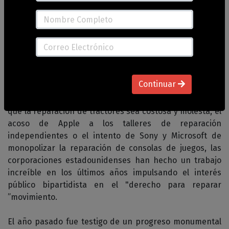
Catorce estados están explorando la legislación del
"derecho a reparar" a medida que el movimiento gana
fuerza.
Continuar
Ya se trate de los esfuerzos de John Deere para hacer
que la reparación de tractores sea costosa y molesta, el
acoso de Apple a los talleres de reparación
independientes o el intento de Sony y Microsoft de
monopolizar la reparación de consolas de juegos, las
corporaciones estadounidenses han hecho un trabajo
increíble en los últimos años impulsando el interés
público bipartidista en el "derecho para reparar
”movimiento.
El año pasado fue testigo de un progreso monumental